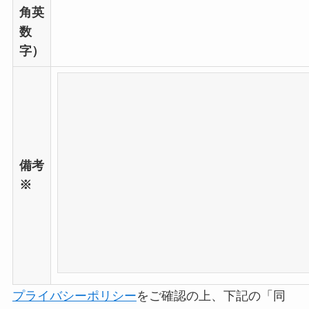
角英
は
数
空
字）
の
ま
ま
に
し
備考
て
※
く
だ
さ
い
。
プライバシーポリシー
をご確認の上、下記の「同